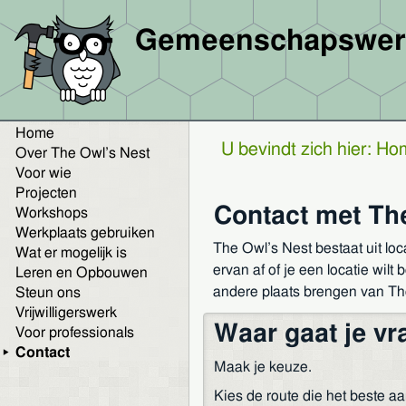
Gemeenschapswerk
Home
U bevindt zich hier:
Ho
Over The Owl’s Nest
Voor wie
Projecten
Contact met Th
Workshops
Werkplaats gebruiken
The Owl’s Nest bestaat uit loc
Wat er mogelijk is
ervan af of je een locatie wil
Leren en Opbouwen
andere plaats brengen van Th
Steun ons
Vrijwilligerswerk
Waar gaat je vr
Voor professionals
Contact
Maak je keuze.
Kies de route die het beste aa