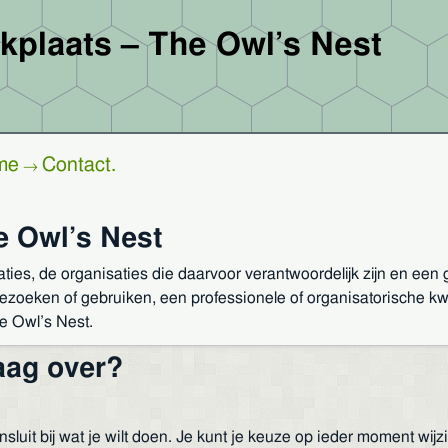
plaats
–
The Owl’s Nest
me
Contact
.
→
e Owl’s Nest
aties, de organisaties die daarvoor verantwoordelijk zijn en een 
t bezoeken of gebruiken, een professionele of organisatorische k
e Owl’s Nest.
aag over?
nsluit bij wat je wilt doen. Je kunt je keuze op ieder moment wijz